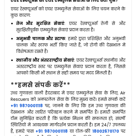
एयर रेस्क्यूअर्स को एयर एम्ब्युलेंस सेवाओं के लिए क्यों चुनें?
एयर रेस्क्यूअर्स को एयर एम्ब्युलेंस सेवाओं के लिए चयन करने के
कुछ कारण:
तेज और सुरक्षित सेवाएं
: एयर रेस्क्यूअर्स तेजी से और
सुरक्षितीपूर्वक एम्ब्युलेंस सेवाएं प्रदान करता है।
अनुभवी चालक और स्टाफ
: हमारे द्वारा प्रशिक्षित और अनुभवी
चालक और स्टाफ भर्ती किए जाते हैं, जो रोगी की देखभाल में
विशेषज्ञता रखते हैं।
स्थानीय और अंतरराष्ट्रीय सेवाएं
: एयर रेस्क्यूअर्स स्थानीय और
अंतरराष्ट्रीय स्तर पर एम्ब्युलेंस सेवाएं प्रदान करता है, जिससे
आपको किसी भी स्थान से सही समय पर मदद मिलती है।
**हमसे संपर्क करें**
उच्च गुणवत्ता वाली हैदराबाद में एयर एम्ब्युलेंस सेवा के लिए, Air
Rescuers को अनपरलेल सेवा के लिए मुख्य करें। हमसे संपर्क करें
+91 9870001118
पर, जानने के लिए कि हम उच्च गुणवत्ता की
देखभाल और त्वरित परिवहन करने में समर्पित हैं। हमारी समर्पित
टीम सुनिश्चित करती है कि प्रत्येक मिशन की सफलता हो, संघर्षी
स्थितियों में आवश्यक मार्गदर्शन प्रदान करती है। हम 24/7 उपलब्ध
हैं, हमारे पास
+91 9870001118
या टोल-फ्री
18002670170
पर