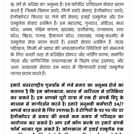
16 वर्ष से अधिक का अनुभव है। हम कॉर्पोरेट एविएशन सेवाएं प्रदान
करते हैं जिसमें विमान चार्टर, निजी चार्टर सेवाएं, हेलीकॉप्टर चार्टर,
हेलीकॉप्टर किराए पर लेने की सेवाएं, हवाई एम्बुलेंस और रेल
एम्बुलेंस सेवाएं शामिल हैं। हम महाराष्ट्र, गुजरात, ओडिशा, मध्य
प्रदेश, असम, पश्चिम बंगाल, झारखंड, छत्तीसगढ़, राजस्थान, उत्तर
प्रदेश, बिहार, पंजाब, हिमाचल प्रदेश, उत्तराखंड, जम्मू-कश्मीर में
एम्बुलेंस सेवा प्रदान करते हैं। हमारी सेवाएं शामिल हैं: ग्राउंड
परिवहन, किसी भी प्रकार की आपातकालीन स्थितियों को संभालने
के लिए अच्छी तरह से प्रशिक्षित डॉक्टर और नर्सिंग स्टाफ, समर्पित
जेट्स और वाणिज्यिक एयरलाइन्स में विशेष एयर ट्रांसफर, और
अन्य आवश्यक सेवाएं। हम भारत में किफायती हवाई एम्बुलेंस
लागत प्रदान करते हैं।
हमारे अंतरराष्ट्रीय पुनर्वास में लंबे समय का अनुभव होने का
मतलब है कि हम कोलकाता, भारत में त्वरितता से प्रतिक्रिया
कर सकते हैं। हम आपको पूरी यात्रा में एक ही संपर्क बिंदु के
माध्यम से मार्गदर्शन करते हैं। हमारे अनुभवी कर्मचारी 24/7
आपसे बात करने के लिए उपलब्ध हैं। वे रोगियों के घर पर जेट या
हेलीकॉप्टर से समय की सबसे कम समय में परिवहन का
आयोजन कर सकते हैं। आप हमें कॉल करके या हमारे संपर्क
फॉर्म भरकर पूछ सकते हैं। कोलकाता में हवाई एम्बुलेंस एक